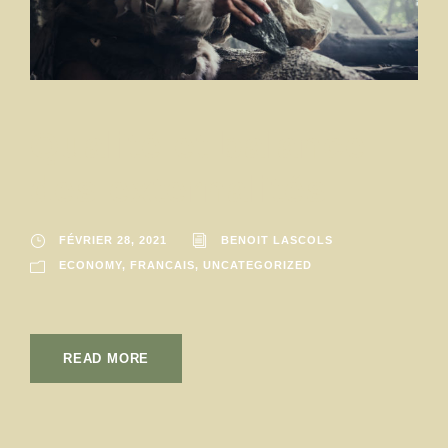
Qualité et balance
des externalités
FÉVRIER 28, 2021
BENOIT LASCOLS
ECONOMY
,
FRANCAIS
,
UNCATEGORIZED
READ MORE