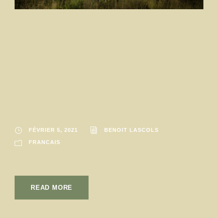
Impact de la localité
des normes sur
l’évaluation des
externalités
FÉVRIER 5, 2021
BENOIT LASCOLS
FRANCAIS
READ MORE