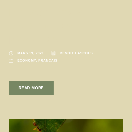
Innovations à
externalités
positives
MARS 19, 2021
BENOIT LASCOLS
ECONOMY
,
FRANCAIS
READ MORE