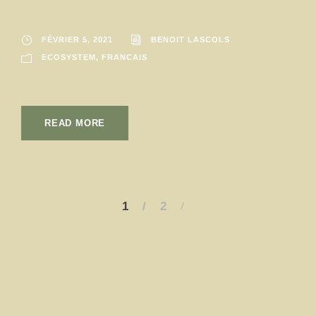
social
FÉVRIER 5, 2021
BENOIT LASCOLS
ECOSYSTEM
,
FRANCAIS
READ MORE
1
2