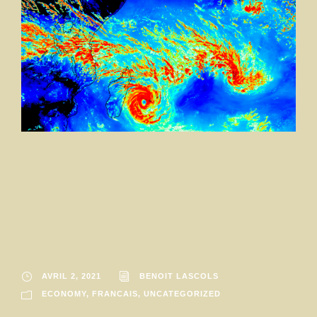
La balance des
externalités en 5
minutes
AVRIL 2, 2021
BENOIT LASCOLS
ECONOMY
,
FRANCAIS
,
UNCATEGORIZED