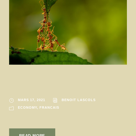
Effet de réseau
MARS 17, 2021
BENOIT LASCOLS
ECONOMY
,
FRANCAIS
READ MORE