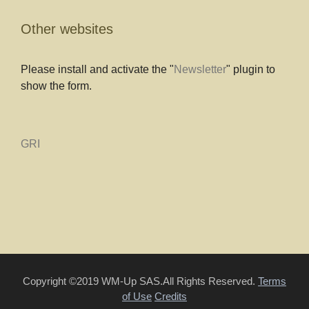
Other websites
Please install and activate the "
Newsletter
" plugin to
show the form.
GRI
Copyright ©2019 WM-Up SAS.All Rights Reserved.
Terms
of Use
Credits