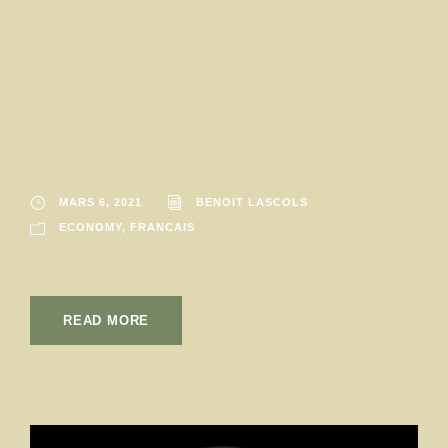
Marché du carbone
et progrès
économique
MARS 6, 2021
BENOIT LASCOLS
ECONOMY
,
FRANCAIS
READ MORE