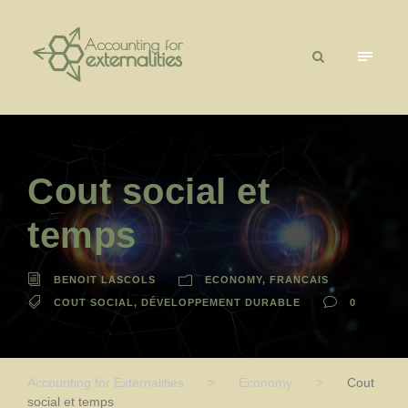
Cout social et
temps
BENOIT LASCOLS
ECONOMY
,
FRANCAIS
COUT SOCIAL
,
DÉVELOPPEMENT DURABLE
0
Accounting for Externalities
>
Economy
>
Cout
social et temps